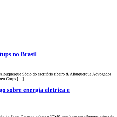
tups no Brasil
 Albuquerque Sócio do escritório ribeiro & Albuquerque Advogados
Open Corps […]
o sobre energia elétrica e
tado de Santa Catarina cobrar o ICMS com base em alíquotas acima do