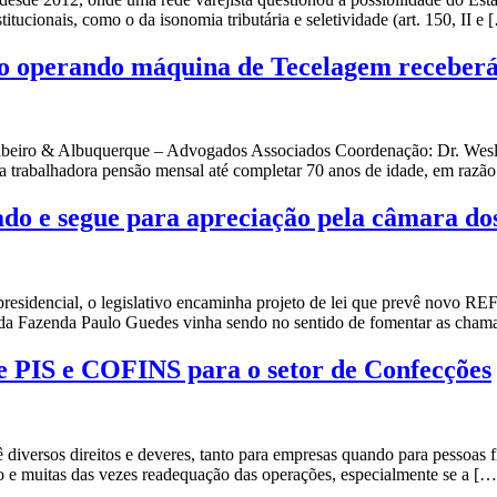
tucionais, como o da isonomia tributária e seletividade (art. 150, II e 
ho operando máquina de Tecelagem receberá
 Ribeiro & Albuquerque – Advogados Associados Coordenação: Dr. Wesl
trabalhadora pensão mensal até completar 70 anos de idade, em razão 
do e segue para apreciação pela câmara do
presidencial, o legislativo encaminha projeto de lei que prevê novo R
tro da Fazenda Paulo Guedes vinha sendo no sentido de fomentar as cha
 PIS e COFINS para o setor de Confecções
iversos direitos e deveres, tanto para empresas quando para pessoas fí
co e muitas das vezes readequação das operações, especialmente se a […