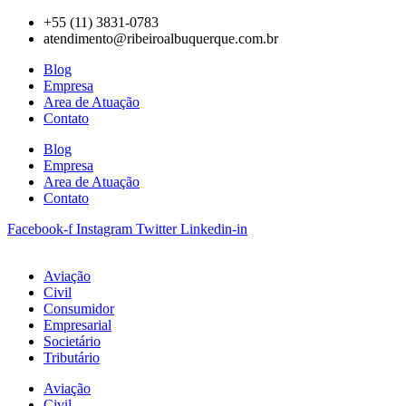
Ir
+55 (11) 3831-0783
para
atendimento@ribeiroalbuquerque.com.br
o
Blog
conteúdo
Empresa
Area de Atuação
Contato
Blog
Empresa
Area de Atuação
Contato
Facebook-f
Instagram
Twitter
Linkedin-in
Aviação
Civil
Consumidor
Empresarial
Societário
Tributário
Aviação
Civil