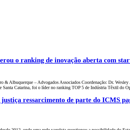
erou o ranking de inovação aberta com star
ibeiro & Albuquerque – Advogados Associados Coordenação: Dr. Wesley
 Santa Catarina, foi o líder no ranking TOP 5 de Indústria Têxtil do 
 justiça ressarcimento de parte do ICMS pag
desde 2012, onde uma rede varejista questionou a possibilidade do Es