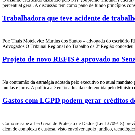
percentual geral. A discussão tem como pano de fundo princípios consti
Trabalhadora que teve acidente de trabal
Por: Thais Motelevicz Martins dos Santos – advogada do escritório
Advogados O Tribunal Regional do Trabalho da 2ª Região concedeu a 
Projeto de novo REFIS é aprovado no Sena
Na contramão da estratégia adotada pelo executivo no atual mandato 
multas e juros. A política até então adotada e defendida pelo Minis
Gastos com LGPD podem gerar créditos de
Como se sabe a Lei Geral de Proteção de Dados (Lei 13709/18) prevê d
além de complexa é custosa, visto envolver apoio jurídico, tecnológi