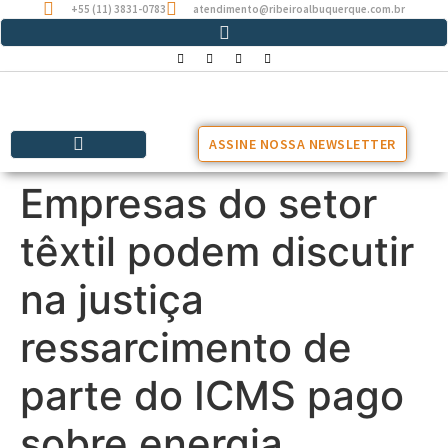
+55 (11) 3831-0783
atendimento@ribeiroalbuquerque.com.br
ASSINE NOSSA NEWSLETTER
Empresas do setor
têxtil podem discutir
na justiça
ressarcimento de
parte do ICMS pago
sobre energia