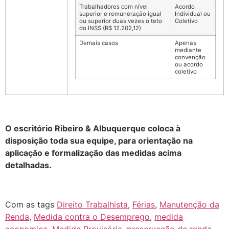
Trabalhadores com nível
Acordo
superior e remuneração igual
Individual
ou
ou superior duas vezes o teto
Coletivo
do INSS (R$ 12.202,12)
Demais casos
Apenas
mediante
convenção
ou acordo
coletivo
O escritório Ribeiro & Albuquerque coloca à
disposição toda sua equipe, para orientação na
aplicação e formalização das medidas acima
detalhadas.
Com as tags
Direito Trabalhista
,
Férias
,
Manutenção da
Renda
,
Medida contra o Desemprego
,
medida
economica
,
Medida Provisória
,
preservação de renda
,