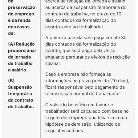
de
acerca da redução da jornada e salário
preservação
ou acerca da suspensão temporária do
do emprego
contrato de trabalho, no prazo de 10
e da renda
dias contados da formalização do
nos casos
acordo junto ao trabalhador.
de:
A primeira parcela será paga em até 30
(A) Redução
dias contados da formalização do
proporcional
acordo, que será pago pela União
de jornada
enquanto perdurar os efeitos da redução
de trabalho
salarial.
e salário.
Caso a empresa não forneça as
(B)
informações no prazo previsto (10 dias),
Suspensão
ficará responsável pelo pagamento da
temporária
remuneração normal do trabalhador.
do contrato
O valor do benefício em favor do
de trabalho.
trabalhador será calculado com base no
seguro desemprego que teria direito na
hipótese de demissão, utilizando os
seguintes critérios: