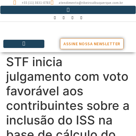
+55 (11) 3831-0783
atendimento@ribeiroalbuquerque.com.br
ASSINE NOSSA NEWSLETTER
STF inicia
julgamento com voto
favorável aos
contribuintes sobre a
inclusão do ISS na
base de cálculo do