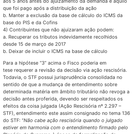
aos 5 anos antes do ajuizamento da demanda e aquilo
que foi pago após a distribuição da ação
b. Manter a exclusão da base de cálculo do ICMS da
base do PIS e da Cofins
4) Contribuintes que não ajuizaram ação podem:
a. Recuperar os tributos indevidamente recolhidos
desde 15 de março de 2017
b. Deixar de incluir o ICMS na base de cálculo
Para a hipótese “3” acima o Fisco pode
ria em
tese
requerer a revisão da decisão via ação rescisória.
Todavia, o STF possui jurisprudência consolidada no
sentido de que a mudança de entendimento sobre
determinada matéria em âmbito tributário não revoga a
decisão antes proferida, devendo ser respeitados os
efeitos da coisa julgada (Ação Rescisória nº 2.297 –
STF), entendimento este assim consignado no tema 136
do STF: “
Não cabe ação rescisória quando o julgado
estiver em harmonia com o entendimento firmado pelo