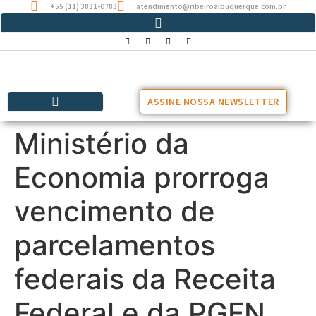
+55 (11) 3831-0783
atendimento@ribeiroalbuquerque.com.br
ASSINE NOSSA NEWSLETTER
Ministério da
Economia prorroga
vencimento de
parcelamentos
federais da Receita
Federal e da PGFN