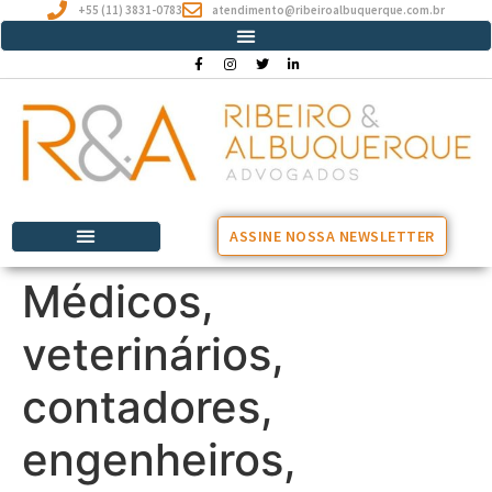
+55 (11) 3831-0783
atendimento@ribeiroalbuquerque.com.br
ASSINE NOSSA NEWSLETTER
Médicos,
veterinários,
contadores,
engenheiros,