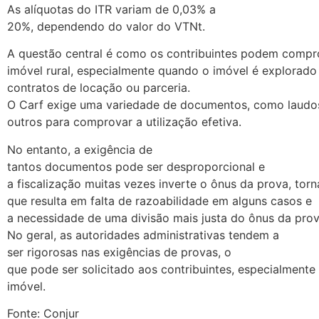
As
alíquotas
do ITR
variam
de 0,03% a
20%,
dependendo
do valor do
VTNt
.
A
questão
central
é
como
os
contribuintes
podem
compr
imóvel
rural,
especialmente
quando
o
imóvel
é
explorado
contratos
de
locação
ou
parceria
.
O
Carf
exige
uma
variedade
de
documentos
,
como
laudo
outros para
comprovar
a
utilização
efetiva
.
No
entanto
,
a
exigência
de
tantos
documentos
pode
ser
desproporcional
e
a
fiscalização
muitas
vezes
inverte
o
ônus
da
prova
,
tor
que resulta em falta de razoabilidade em alguns casos
e
a
necessidade
de
uma
divisão
mais
justa
do
ônus
da
pro
No
geral
, as
autoridades
administrativas
tendem
a
ser
rigorosas
nas
exigências
de
provas
, o
que
pode
ser
solicitado
aos
contribuintes
,
especialmente
imóvel
.
Fonte:
Conjur