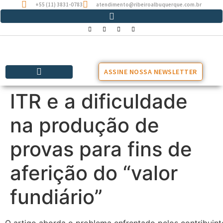
+55 (11) 3831-0783
atendimento@ribeiroalbuquerque.com.br
ASSINE NOSSA NEWSLETTER
ITR e a dificuldade
na produção de
provas para fins de
aferição do “valor
fundiário”