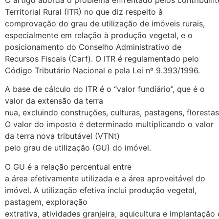
O
artigo
aborda
o
problema
enfrentado
pelos
contribuint
Territorial Rural (ITR) no que diz respeito à
comprovação do grau de utilização de imóveis rurais,
especialmente
em
relação
à
produção
vegetal, e o
posicionamento do Conselho Administrativo de
Recursos Fiscais (Carf)
.
O ITR é regulamentado pelo
Código Tributário Nacional
e pela Lei
nº
9.393/1996.
A base de
cálculo
do ITR é o “valor
fundiário
”,
que é o
valor da
extensão
da terra
nua
,
excluindo
construções
,
culturas
,
pastagens
,
florestas
O valor
do
imposto
é
determinado
multiplicando
o valor
da terra nova tributável (VTNt)
pelo
grau
de
utilização
(GU) do
imóvel
.
O GU é a
relação
percentual entre
a
área
efetivamente
utilizada
e a área aproveitável do
imóvel. A utilização efetiva inclui produção vegetal,
pastagem, exploração
extrativa
,
atividades
granjeira
,
aquicultura
e
implantação