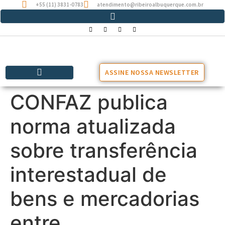
+55 (11) 3831-0783
atendimento@ribeiroalbuquerque.com.br
ASSINE NOSSA NEWSLETTER
CONFAZ publica
norma atualizada
sobre transferência
interestadual de
bens e mercadorias
entre