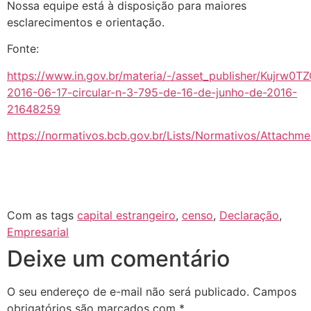
Nossa equipe está à disposição para maiores
esclarecimentos e orientação.
Fonte:
https://www.in.gov.br/materia/-/asset_publisher/Kujrw0
2016-06-17-circular-n-3-795-de-16-de-junho-de-2016-
21648259
https://normativos.bcb.gov.br/Lists/Normativos/Attachm
Com as tags
capital estrangeiro
,
censo
,
Declaração
,
Empresarial
Deixe um comentário
O seu endereço de e-mail não será publicado.
Campos
obrigatórios são marcados com
*