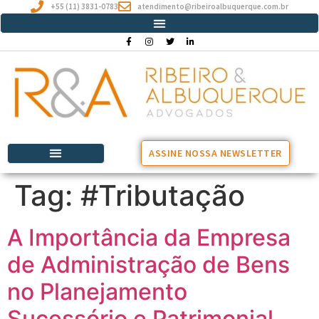
+55 (11) 3831-0783
atendimento@ribeiroalbuquerque.com.br
ASSINE NOSSA NEWSLETTER
Tag:
#Tributação
A Importância da Empresa
de Administração de Bens
no Planejamento
Sucessório e Patrimonial