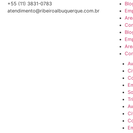
+55 (11) 3831-0783
Blo
atendimento@ribeiroalbuquerque.com.br
Em
Are
Con
Blo
Em
Are
Con
Av
Ci
C
Em
So
Tr
Av
Ci
C
Em