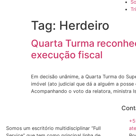
So
Tr
Tag:
Herdeiro
Quarta Turma reconhece
execução fiscal
Em decisão unânime, a Quarta Turma do Super
imóvel (ato judicial que dá a alguém a posse
Acompanhando o voto da relatora, ministra I
Cont
+5
Somos um escritório multidisciplinar “Full
at
Service” que tem como principal linha de
Ro