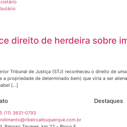
cietário
ibutário
 direito de herdeira sobre i
ior Tribunal de Justiça (STJ) reconheceu o direito de uma
 e a propriedade de determinado bem) que viria a ser alien
sabel […]
ato
Destaques
5 (11) 3831-0793
endimento@ribeiroalbuquerque.com.br
d. Raposo Tavares, km 22 - Bloco E