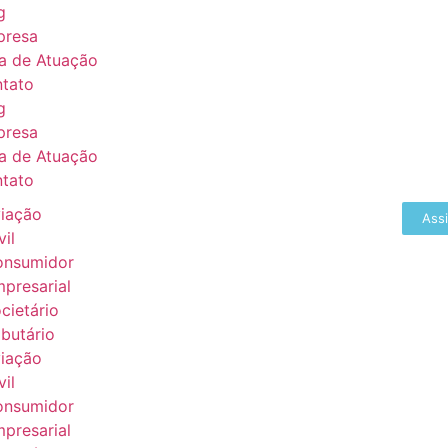
g
presa
a de Atuação
tato
g
presa
a de Atuação
tato
iação
Ass
vil
onsumidor
presarial
cietário
ibutário
iação
vil
onsumidor
presarial